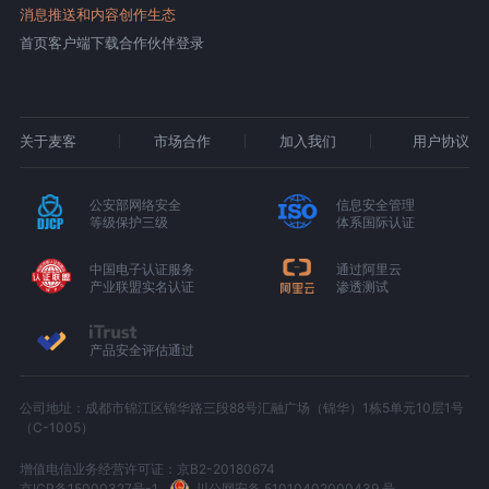
消息推送和内容创作生态
首页
客户端下载
合作伙伴登录
关于麦客
市场合作
加入我们
用户协议
公安部网络安全
信息安全管理
等级保护三级
体系国际认证
中国电子认证服务
通过阿里云
产业联盟实名认证
渗透测试
产品安全评估通过
公司地址：成都市锦江区锦华路三段88号汇融广场（锦华）1栋5单元10层1号
（C-1005）
增值电信业务经营许可证：京B2-20180674
京ICP备15000327号-1
川公网安备 51010402000439 号